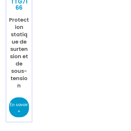
TTG71
66
Protect
ion
statiq
ue de
surten
sion et
de
sous-
tensio
n
En savoir
+