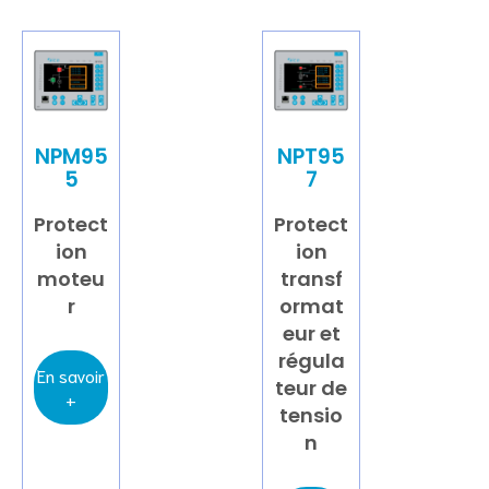
NPM95
NPT95
5
7
Protect
Protect
ion
ion
moteu
transf
r
ormat
eur et
régula
En savoir
teur de
+
tensio
n