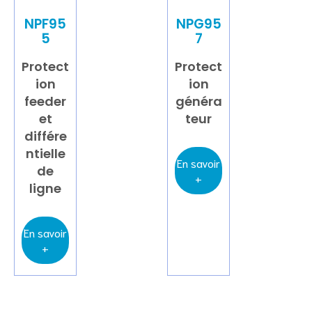
NPF95
NPG95
5
7
Protect
Protect
ion
ion
feeder
généra
et
teur
différe
ntielle
En savoir
de
+
ligne
En savoir
+