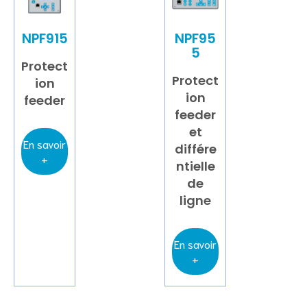
NPF915
NPF95
5
Protect
Protect
ion
ion
feeder
feeder
et
En savoir
différe
+
ntielle
de
ligne
En savoir
+