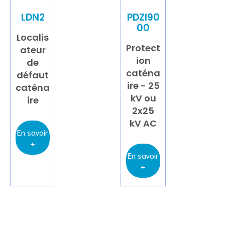
LDN2
PDZI90
00
Localis
Protect
ateur
ion
de
caténa
défaut
ire - 25
caténa
kV ou
ire
2x25
kV AC
En savoir
+
En savoir
+