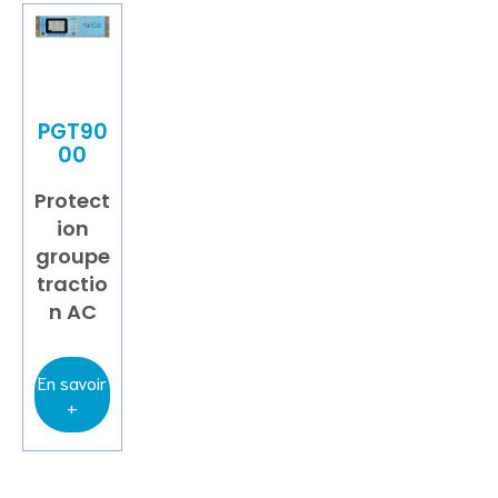
PGT90
00
Protect
ion
groupe
tractio
n AC
En savoir
+