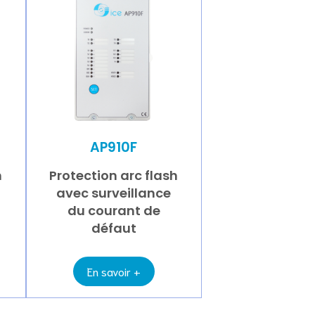
AP910F
h
Protection arc flash
avec surveillance
du courant de
défaut
En savoir +