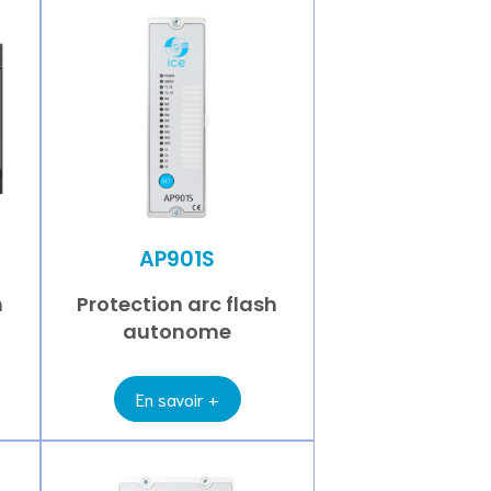
AP901S
h
Protection arc flash
autonome
En savoir +