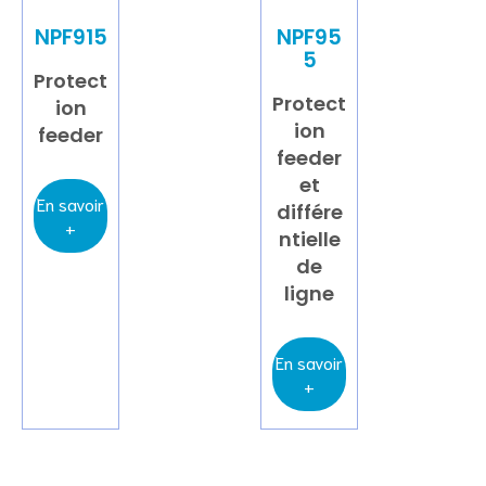
NPF915
NPF95
5
Protect
Protect
ion
ion
feeder
feeder
et
En savoir
différe
+
ntielle
de
ligne
En savoir
+