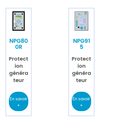
NPG80
NPG91
0R
5
Protect
Protect
ion
ion
généra
généra
teur
teur
En savoir
En savoir
+
+