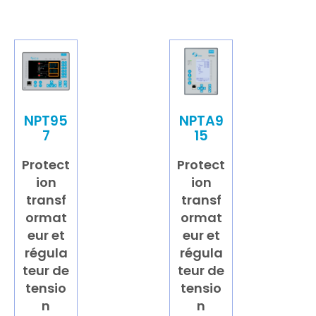
NPT95
NPTA9
7
15
Protect
Protect
ion
ion
transf
transf
ormat
ormat
eur et
eur et
régula
régula
teur de
teur de
tensio
tensio
n
n