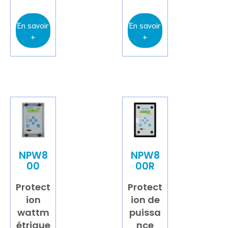
En savoir
En savoir
+
+
NPW8
NPW8
00
00R
Protect
Protect
ion
ion de
wattm
puissa
étrique
nce