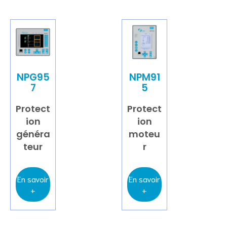
NPG95
NPM91
7
5
Protect
Protect
ion
ion
généra
moteu
teur
r
En savoir
En savoir
+
+