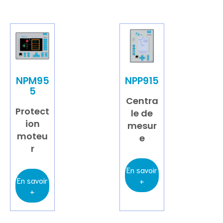
NPM95
NPP915
5
Centra
Protect
le de
ion
mesur
moteu
e
r
En savoir
En savoir
+
+