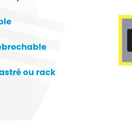
ble
débrochable
astré ou rack