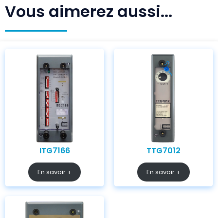
Vous aimerez aussi...
ITG7166
TTG7012
En savoir +
En savoir +