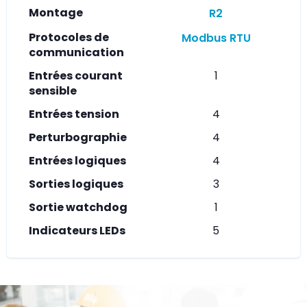
Montage
R2
Protocoles de
Modbus RTU
communication
Entrées courant
1
sensible
Entrées tension
4
Perturbographie
4
Entrées logiques
4
Sorties logiques
3
Sortie watchdog
1
Indicateurs LEDs
5