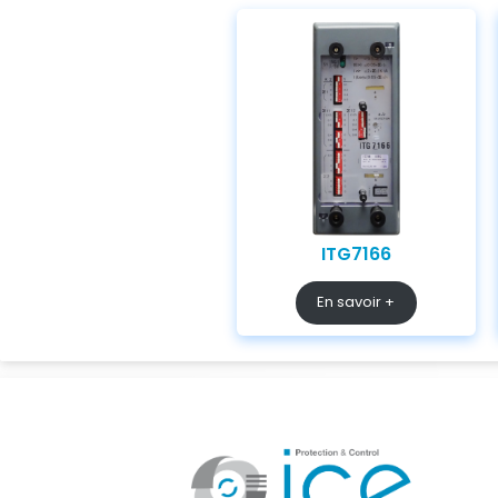
ITG7166
En savoir +