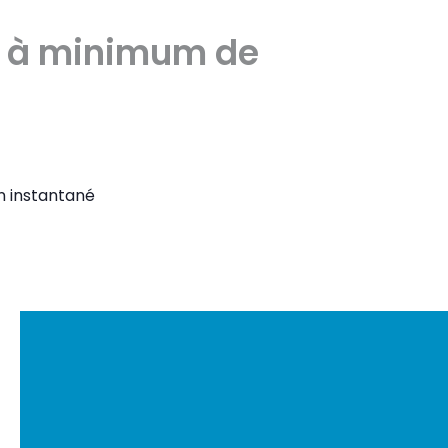
ue à minimum de
n instantané