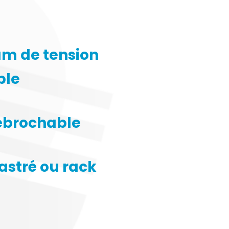
um de tension
ble
débrochable
astré ou rack