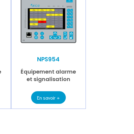
NPS954
e
Équipement alarme
et signalisation
En savoir +