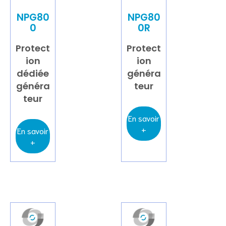
NPG80
NPG80
0
0R
Protect
Protect
ion
ion
dédiée
généra
généra
teur
teur
En savoir
+
En savoir
+