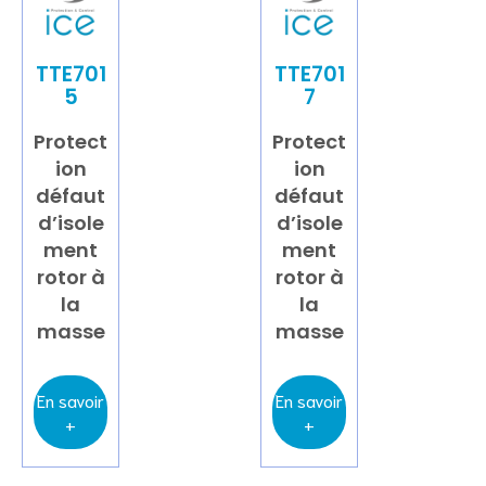
TTE701
TTE701
5
7
Protect
Protect
ion
ion
défaut
défaut
d’isole
d’isole
ment
ment
rotor à
rotor à
la
la
masse
masse
En savoir
En savoir
+
+