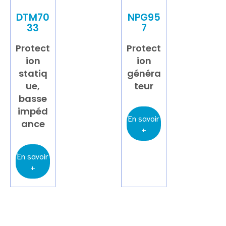
DTM70
NPG95
33
7
Protect
Protect
ion
ion
statiq
généra
ue,
teur
basse
impéd
En savoir
ance
+
En savoir
+