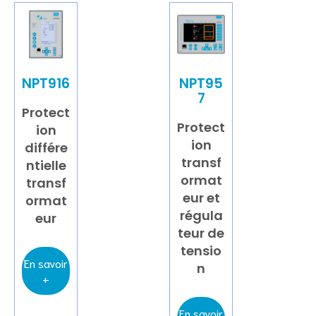
NPT916
NPT95
7
Protect
Protect
ion
ion
différe
transf
ntielle
ormat
transf
eur et
ormat
régula
eur
teur de
tensio
En savoir
n
+
En savoir