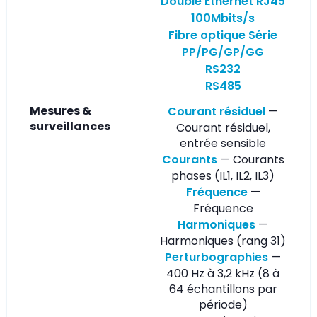
Double Ethernet RJ45
100Mbits/s
Fibre optique Série
PP/PG/GP/GG
RS232
RS485
Mesures &
Courant résiduel
—
surveillances
Courant résiduel,
entrée sensible
Courants
— Courants
phases (IL1, IL2, IL3)
Fréquence
—
Fréquence
Harmoniques
—
Harmoniques (rang 31)
Perturbographies
—
400 Hz à 3,2 kHz (8 à
64 échantillons par
période)