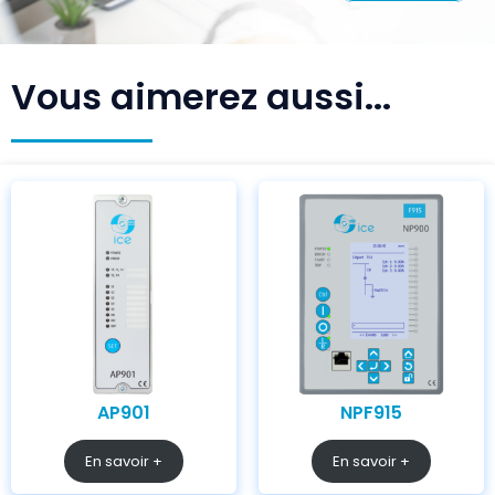
Vous aimerez aussi...
AP901
NPF915
En savoir +
En savoir +