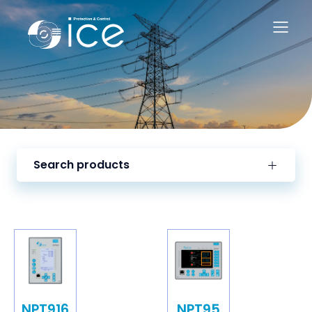
Search products
NPT916
NPT95