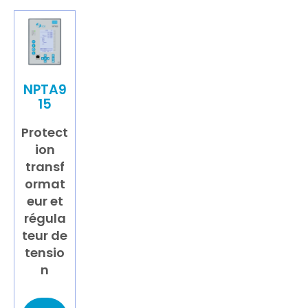
NPTA9
15
Protect
ion
transf
ormat
eur et
régula
teur de
tensio
n