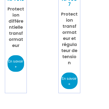
7
Protect
Protect
ion
ion
différe
transf
ntielle
ormat
transf
eur et
ormat
régula
eur
teur de
tensio
En savoir
n
+
En savoir
+