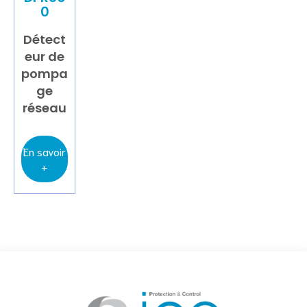
0
Détect
eur de
pompa
ge
réseau
En savoir
+